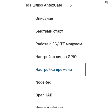
в
IoT шлюз AntexGate
Описание
Быстрый старт
Работа с 3G/LTE модулем
Настройка пинов GPIO
Настройка времени
NodeRed
OpenHAB
Home Assistant