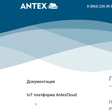
Skip
8 (863) 226 39 
to
content
Документация
IoT платформа AntexCloud
П
у