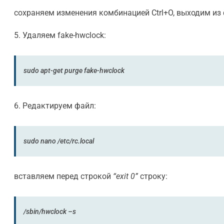
сохраняем изменения комбинацией Ctrl+O, выходим из
5. Удаляем fake-hwclock:
sudo apt-get purge fake-hwclock
6. Редактируем файл:
sudo nano /etc/rc.local
вставляем перед строкой
“exit 0”
строку:
/sbin/hwclock –s