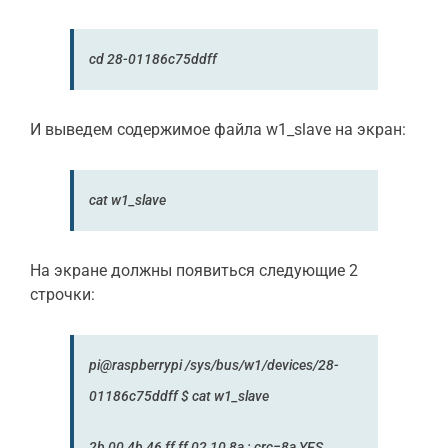
cd
28-01186c75ddff
И выведем содержимое файла w1_slave на экран:
cat w1_slave
На экране должны появиться следующие 2
строчки:
pi
@raspberrypi
/sys/bus/w1/devices/28-
01186c75ddff
$
cat w1_slave
2
b
00
4
b
46
ff ff
02
10
8
a
:
crc=
8
a
YES