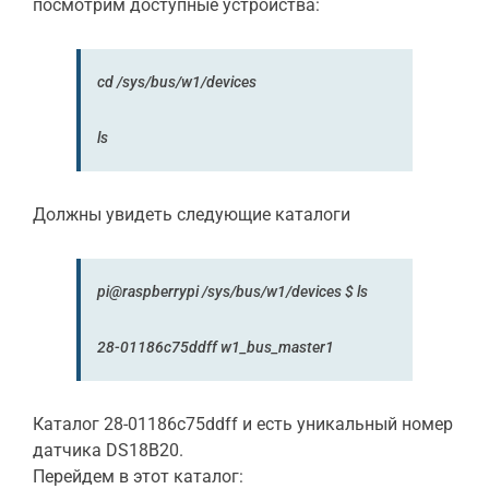
посмотрим доступные устройства:
cd
/sys/bus/w1/devices
ls
Должны увидеть следующие каталоги
pi
@raspberrypi
/sys/bus/w1/devices
$
ls
28-01186c75ddff w1_bus_master1
Каталог 28-01186c75ddff и есть уникальный номер
датчика DS18B20.
Перейдем в этот каталог: