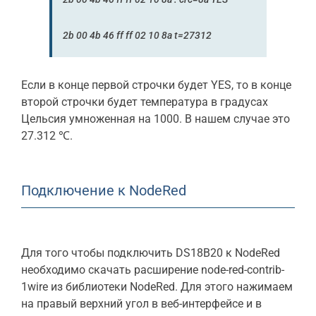
2
b
00
4
b
46
ff ff
02
10
8
a t=
27312
Если в конце первой строчки будет YES, то в конце
второй строчки будет температура в градусах
Цельсия умноженная на 1000. В нашем случае это
27.312 ℃.
Подключение к NodeRed
Для того чтобы подключить DS18B20 к NodeRed
необходимо скачать расширение node-red-contrib-
1wire из библиотеки NodeRed. Для этого нажимаем
на правый верхний угол в веб-интерфейсе и в