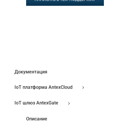
Документация
IoT платформа AntexCloud
IoT шлюз AntexGate
Описание