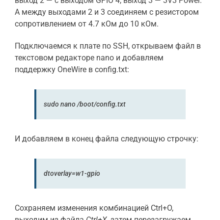
выход 2 — с выходом GPIO 4, выход 3 — 3V3 Power.
А между выходами 2 и 3 соединяем с резистором
сопротивлением от 4.7 кОм до 10 кОм.
Подключаемся к плате по SSH, открываем файл в
текстовом редакторе nano и добавляем
поддержку OneWire в config.txt:
sudo
nano /boot/config.txt
И добавляем в конец файла следующую строчку:
dtoverlay=
w1-gpio
Сохраняем изменения комбинацией Ctrl+O,
выходим из файла
Ctrl+X
, затем перезагружаем