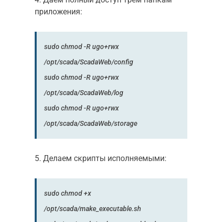
приложения:
sudo chmod -R ugo+rwx
/opt/scada/ScadaWeb/config
sudo chmod -R ugo+rwx
/opt/scada/ScadaWeb/log
sudo chmod -R ugo+rwx
/opt/scada/ScadaWeb/storage
5. Делаем скрипты исполняемыми:
sudo chmod +x
/opt/scada/make_executable.sh