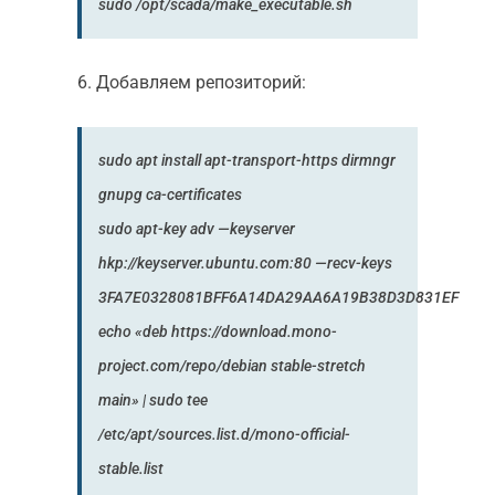
sudo /opt/scada/make_executable.sh
6. Добавляем репозиторий:
sudo apt install apt-transport-https dirmngr
gnupg ca-certificates
sudo apt-key adv —keyserver
hkp://keyserver.ubuntu.com:80 —recv-keys
3FA7E0328081BFF6A14DA29AA6A19B38D3D831EF
echo «deb https://download.mono-
project.com/repo/debian stable-stretch
main» | sudo tee
/etc/apt/sources.list.d/mono-official-
stable.list