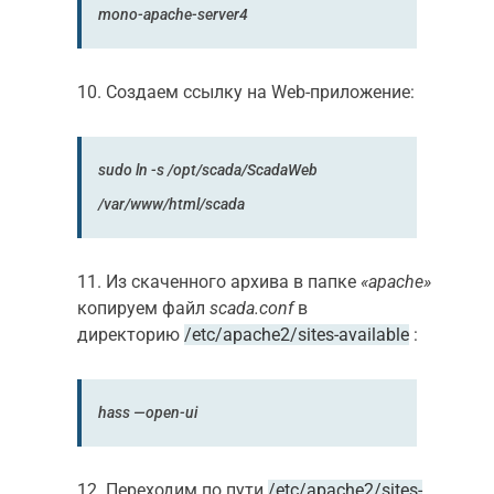
mono-apache-server4
10. Создаем ссылку на Web-приложение:
sudo ln -s /opt/scada/ScadaWeb
/var/www/html/scada
11. Из скаченного архива в папке
«apache»
копируем файл
scada.conf
в
директорию
/etc/apache2/sites-available
:
hass —open-ui
12. Переходим по пути
/etc/apache2/sites-