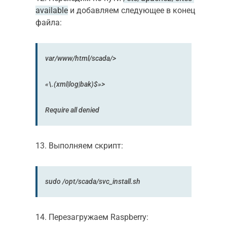
available
и добавляем следующее в конец
файла:
var/www/html/scada/>
«\.(xml|log|bak)$»>
Require all denied
13. Выполняем скрипт:
sudo /opt/scada/svc_install.sh
14. Перезагружаем Raspberry: